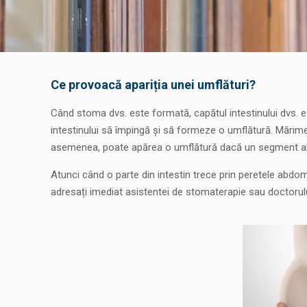
Ce provoacă apariția unei umflături?
Când stoma dvs. este formată, capătul intestinului dvs. 
intestinului să împingă și să formeze o umflătură. Mărime
asemenea, poate apărea o umflătură dacă un segment al in
Atunci când o parte din intestin trece prin peretele abdo
adresați imediat asistentei de stomaterapie sau doctorului,