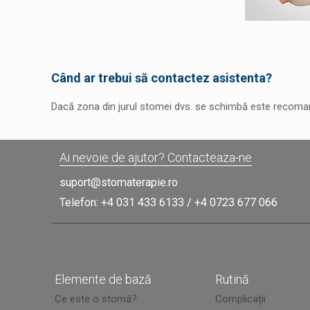
Când ar trebui să contactez asistenta?
Dacă zona din jurul stomei dvs. se schimbă este recomand
Ai nevoie de ajutor? Contacteaza-ne
suport@stomaterapie.ro
Telefon:
+4 031 433 6133
/
+4 0723 677 066
Elemente de bază
Rutină
Ce este o stomă?
Complicații