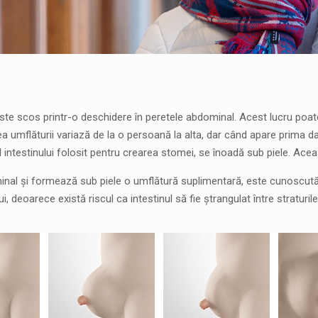
este scos printr-o deschidere în peretele abdominal. Acest lucru poat
a umflăturii variază de la o persoană la alta, dar când apare prima 
testinului folosit pentru crearea stomei, se înoadă sub piele. Acea
minal și formează sub piele o umflătură suplimentară, este cunoscută 
 deoarece există riscul ca intestinul să fie ștrangulat între straturi