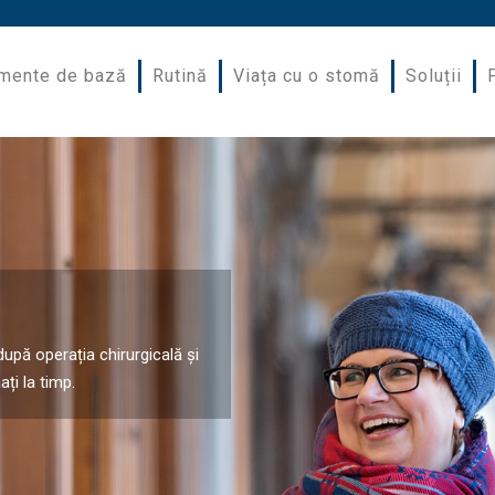
mente de bază
Rutină
Viața cu o stomă
Soluții
upă operația chirurgicală și
ți la timp.