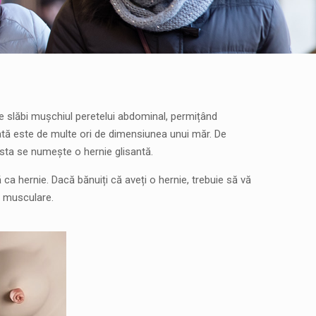
e slăbi mușchiul peretelui abdominal, permițând
dată este de multe ori de dimensiunea unui măr. De
sta se numește o hernie glisantă.
ca hernie. Dacă bănuiți că aveți o hernie, trebuie să vă
le musculare.