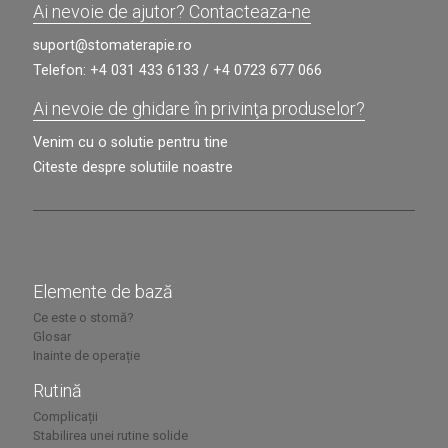
Ai nevoie de ajutor? Contacteaza-ne
suport@stomaterapie.ro
Telefon:
+4 031 433 6133
/
+4 0723 677 066
Ai nevoie de ghidare în privinţa produselor?
Venim cu o solutie pentru tine
Citeste despre solutiile noastre
Elemente de bază
Ce este o stomă?
Glosar
Inainte de operație
Rutină
Complicații
Stabilirea unei rutine solide