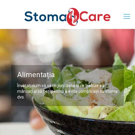
Alimentația
Învățați cum să vă reglați dieta și ce trebuie să
mâncați și să beți pentru a evita complicații cu stoma
dvs.