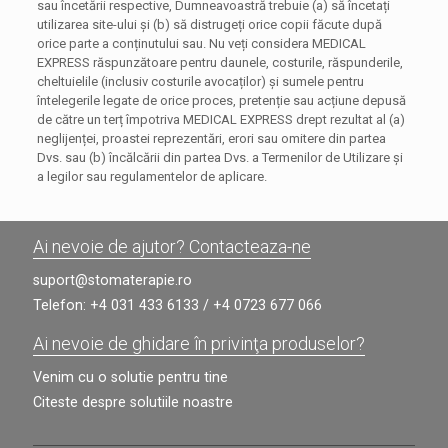
sau încetării respective, Dumneavoastră trebuie (a) să încetați
utilizarea site-ului și (b) să distrugeți orice copii făcute după
orice parte a conținutului sau. Nu veți considera MEDICAL
EXPRESS răspunzătoare pentru daunele, costurile, răspunderile,
cheltuielile (inclusiv costurile avocaților) și sumele pentru
întelegerile legate de orice proces, pretenție sau acțiune depusă
de către un terț împotriva MEDICAL EXPRESS drept rezultat al (a)
neglijenței, proastei reprezentări, erori sau omitere din partea
Dvs. sau (b) încălcării din partea Dvs. a Termenilor de Utilizare și
a legilor sau regulamentelor de aplicare.
Ai nevoie de ajutor? Contacteaza-ne
suport@stomaterapie.ro
Telefon:
+4 031 433 6133
/
+4 0723 677 066
Ai nevoie de ghidare în privinţa produselor?
Venim cu o solutie pentru tine
Citeste despre solutiile noastre