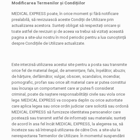
Modificarea Termenilor și Condițiilor
MEDICAL EXPRESS poate, în orice moment și fără notificare
prealabilă, să revizuiască aceste Condiții de Utilizare prin
actualizarea acestora. Sunteți obligat să respectați oricare și
toate astfel de revizuiri și de aceea va trebui să vizitați această
pagina a site-ului nostru în mod periodic pentru a lua cunoștință
despre Condițiile de Utilizare actualizate.
Este interzisă utilizarea acestui site pentru a posta sau transmite
orice fel de material ilegal, de amenințare, fals, înșelător, abuziv,
de hărțuire, defăimător, vulgar, obscen, scandalos, incendiar,
pornografic, profan sau orice alt material care ar putea constitui
sau încuraja un comportament care ar putea fi considerat
criminal, poate da naștere responsabilității civile sau viola orice
lege. MEDICAL EXPRESS va coopera deplin cu orice autoritate
care aplica legea sau orice ordin judiciar care solicită sau ordonă
MEDICAL EXPRESS să furnizeze identitatea persoanelor care
postează sau transmit astfel de informații sau materiale; sunteți
de acord în asa fel încât MEDICAL EXPRESS, la alegerea sa, să
înceteze sau să întrerupă utilizarea de către Dvs. a site-ului la
nerespectarea Termenilor de Utilizare. În momentul suspendării