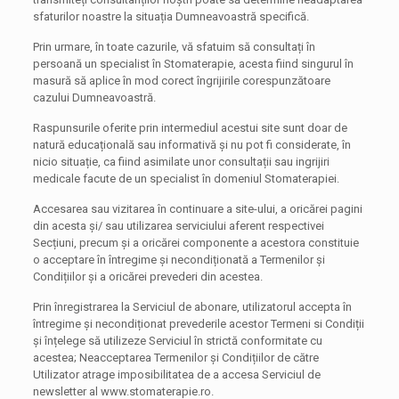
sfaturilor noastre la situația Dumneavoastră specifică.
Prin urmare, în toate cazurile, vă sfatuim să consultați în
persoană un specialist în Stomaterapie, acesta fiind singurul în
masură să aplice în mod corect îngrijirile corespunzătoare
cazului Dumneavoastră.
Raspunsurile oferite prin intermediul acestui site sunt doar de
natură educațională sau informativă și nu pot fi considerate, în
nicio situație, ca fiind asimilate unor consultații sau ingrijiri
medicale facute de un specialist în domeniul Stomaterapiei.
Accesarea sau vizitarea în continuare a site-ului, a oricărei pagini
din acesta și/ sau utilizarea serviciului aferent respectivei
Secțiuni, precum și a oricărei componente a acestora constituie
o acceptare în întregime și necondiționată a Termenilor și
Condițiilor și a oricărei prevederi din acestea.
Prin înregistrarea la Serviciul de abonare, utilizatorul accepta în
întregime și necondiționat prevederile acestor Termeni si Condiții
și înțelege să utilizeze Serviciul în strictă conformitate cu
acestea; Neacceptarea Termenilor și Condițiilor de către
Utilizator atrage imposibilitatea de a accesa Serviciul de
newsletter al www.stomaterapie.ro.