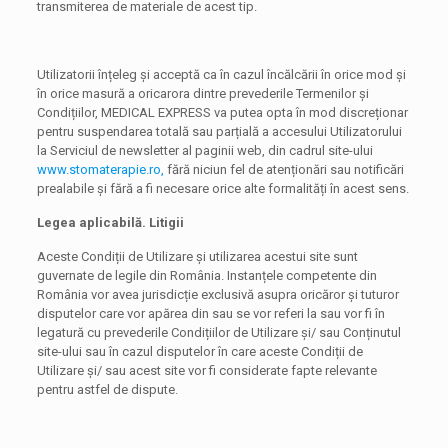
transmiterea de materiale de acest tip.
Utilizatorii înțeleg și acceptă ca în cazul încălcării în orice mod și
în orice masură a oricarora dintre prevederile Termenilor și
Condițiilor, MEDICAL EXPRESS va putea opta în mod discreționar
pentru suspendarea totală sau parțială a accesului Utilizatorului
la Serviciul de newsletter al paginii web, din cadrul site-ului
www.stomaterapie.ro,
fără niciun fel de atenționări sau notificări
prealabile și fără a fi necesare orice alte formalități în acest sens.
Legea aplicabilă. Litigii
Aceste Condiții de Utilizare și utilizarea acestui site sunt
guvernate de legile din România. Instanțele competente din
România vor avea jurisdicție exclusivă asupra oricăror și tuturor
disputelor care vor apărea din sau se vor referi la sau vor fi în
legatură cu prevederile Condițiilor de Utilizare și/ sau Conținutul
site-ului sau în cazul disputelor în care aceste Condiții de
Utilizare și/ sau acest site vor fi considerate fapte relevante
pentru astfel de dispute.