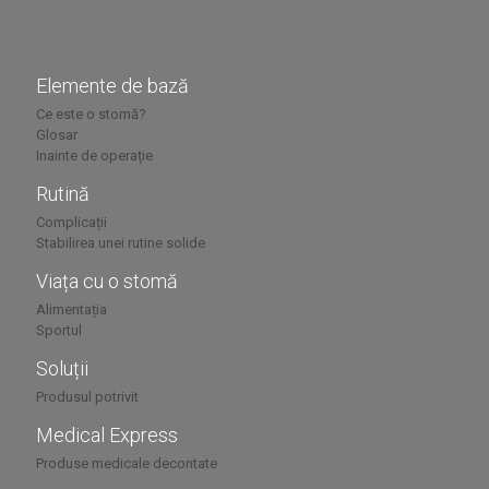
Elemente de bază
Ce este o stomă?
Glosar
Inainte de operație
Rutină
Complicații
Stabilirea unei rutine solide
Viața cu o stomă
Alimentația
Sportul
Soluții
Produsul potrivit
Medical Express
Produse medicale decontate