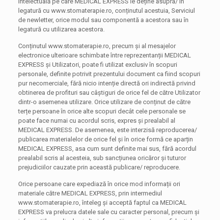
intelectuală pe care MEDICAL EXPRESS le deține asupra/ în
legatură cu www.stomaterapie.ro, conținutul acestuia, Serviciul
de newletter, orice modul sau componentă a acestora sau în
legatură cu utilizarea acestora.
Conținutul www.stomaterapie.ro, precum și al mesajelor
electronice ulterioare schimbate între reprezentanții MEDICAL
EXPRESS și Utilizatori, poate fi utilizat exclusiv în scopuri
personale, definite potrivit prezentului document ca fiind scopuri
pur necomerciale, fără nicio intenție directă ori indirectă privind
obtinerea de profituri sau câștiguri de orice fel de către Utilizator
dintr-o asemenea utilizare. Orice utilizare de conținut de către
terțe persoane în orice alte scopuri decât cele personale se
poate face numai cu acordul scris, expres și prealabil al
MEDICAL EXPRESS. De asemenea, este interzisă reproducerea/
publicarea materialelor de orice fel și în orice formă ce aparțin
MEDICAL EXPRESS, asa cum sunt definite mai sus, fără acordul
prealabil scris al acesteia, sub sancțiunea oricăror și tuturor
prejudiciilor cauzate prin această publicare/ reproducere.
Orice persoane care expediază în orice mod informații ori
materiale către MEDICAL EXPRESS, prin intermediul
www.stomaterapie.ro, înteleg și acceptă faptul ca MEDICAL
EXPRESS va prelucra datele sale cu caracter personal, precum și