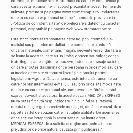
informațiile medicale și alte informații cu caracter confidențial pe
care acesta le transmite, în scopul prezentat în acesti Termeni de
utilizare, precum și pe pagina www.stomaterapie.ro. Prelucrarea
datelor cu caracter personal se face în condițiile prevazute în
„Politica de confidențialitate” de prelucrare a datelor cu caracter
personal, disponibilă pe pagina web www.stomaterapie.ro.
Este strict interzisă transmiterea către noi prin intermediul e-
mailului sau prin orice modalitate de comunicare ulterioară, a
oricăror materiale, comentarii, imagini, secvențe video, dar fără a
se limita la acestea, care au un limbaj obscen sau vulgar, conțin
texte ilegale, amenințătoare, abuzive, indecente, mesaje rasiste,
ori care ar putea discrimina orice persoană în orice mod sau care
ar incalca orice alte drepturi și libertăți ale omului potrivit
legislației în vigoare. De asemenea, este interzisă transmiterea
către noi prin intermediul e-mailului sau prin orice altă modalitate,
de date cu caracter personal ale unor persoane, fără acceptul
expres, dovedit al acestora. În aceste cazuri, MEDICAL EXPRESS
nu va putea fi ținută raspunzătoare în niciun fel și își rezervă
dreptul de a șterge respectivele mesaje, și, dacă este cazul, de a
raporta astfel de abuzuri către instituțiile abilitate. De asemenea,
orice acțiune întreprinsă în acest sens nu va limita dreptul
MEDICAL EXPRESS de a solicita și obține acoperirea tuturor
prejudiciilor de orice natură, cauzata prin publicarea /