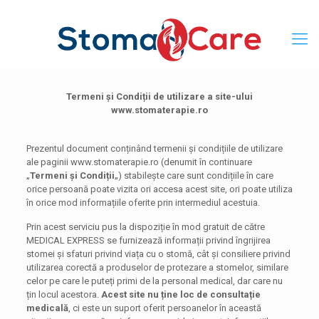
Termeni și Condiții de utilizare a site-ului
www.stomaterapie.ro
Prezentul document conținând termenii și condițiile de utilizare
ale paginii www.stomaterapie.ro (denumit în continuare
„
Termeni și Condiții
„) stabilește care sunt condițiile în care
orice persoană poate vizita ori accesa acest site, ori poate utiliza
în orice mod informațiile oferite prin intermediul acestuia.
Prin acest serviciu pus la dispoziție în mod gratuit de către
MEDICAL EXPRESS se furnizează informații privind îngrijirea
stomei și sfaturi privind viața cu o stomă, cât și consiliere privind
utilizarea corectă a produselor de protezare a stomelor, similare
celor pe care le puteți primi de la personal medical, dar care nu
țin locul acestora.
Acest site nu ține loc de consultație
medicală
, ci este un suport oferit persoanelor în această