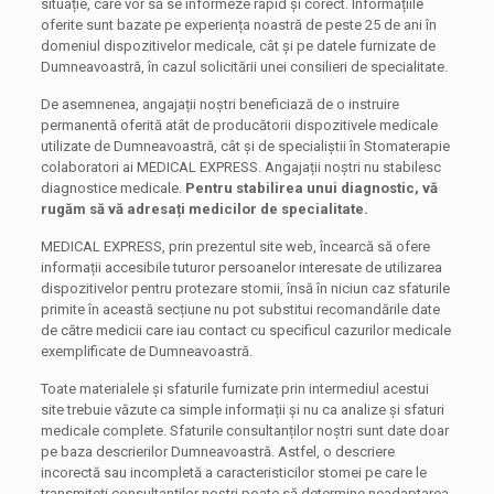
situație, care vor să se informeze rapid și corect. Informațiile
oferite sunt bazate pe experiența noastră de peste 25 de ani în
domeniul dispozitivelor medicale, cât și pe datele furnizate de
Dumneavoastră, în cazul solicitării unei consilieri de specialitate.
De asemnenea, angajații noștri beneficiază de o instruire
permanentă oferită atât de producătorii dispozitivele medicale
utilizate de Dumneavoastră, cât și de specialiștii în Stomaterapie
colaboratori ai MEDICAL EXPRESS. Angajații noștri nu stabilesc
diagnostice medicale.
Pentru stabilirea unui diagnostic, vă
rugăm să vă adresați medicilor de specialitate.
MEDICAL EXPRESS, prin prezentul site web, încearcă să ofere
informații accesibile tuturor persoanelor interesate de utilizarea
dispozitivelor pentru protezare stomii, însă în niciun caz sfaturile
primite în această secțiune nu pot substitui recomandările date
de către medicii care iau contact cu specificul cazurilor medicale
exemplificate de Dumneavoastră.
Toate materialele și sfaturile furnizate prin intermediul acestui
site trebuie văzute ca simple informații și nu ca analize și sfaturi
medicale complete. Sfaturile consultanților noștri sunt date doar
pe baza descrierilor Dumneavoastră. Astfel, o descriere
incorectă sau incompletă a caracteristicilor stomei pe care le
transmiteți consultanților noștri poate să determine neadaptarea