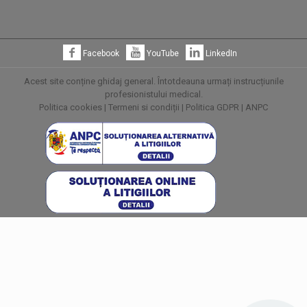
Facebook
YouTube
LinkedIn
Acest site conține ghidaj general. Întotdeauna urmați instrucțiunile
profesionistului medical.
Politica cookies
|
Termeni si condiții
|
Politica GDPR
|
ANPC