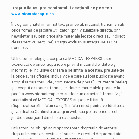
Drepturile asupra conținutului Secțiunii de pe site-ul
www.stomaterapie.ro
Întreg conținutul în format text și orice alt material, transmis sub
orice formă de și către Utilizatori (prin vizualizare directă, prin
newsletter sau prin orice alte materiale legate direct sau indirect
de respectiva Secțiune) aparțin exclusiv și integral MEDICAL
EXPRESS.
Utilizatorii înteleg și acceptă că MEDICAL EXPRESS este
exonerată de orice raspundere privind materialele, datele și
informațiile, inclusive dar fara a se limita la acestea, preluate de
la orice surse oficiale, inclusiv cele care au fost publicate având
scopul și caracterul de „comunicate de presa”. Utilizatorii înteleg
și acceptă ca toate informațiile, datele, materialele postate în
pagina www.stomaterapie.ro au doar un caracter informativ și
orientativ și că MEDICAL EXPRESS nu poate fi ținută
răspunzatoare în niciun caz și în niciun mod pentru veridicitatea
și validitatea Conținutului paginii web sau pentru orice efect
juridic decurgând din utilizarea acestuia.
Utilizatorii se obligă să respecte toate drepturile de autor și
drepturile conexe acestuia și orice alte drepturi de proprietate