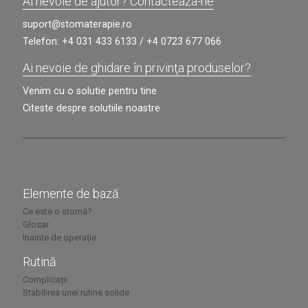
Ai nevoie de ajutor? Contacteaza-ne
suport@stomaterapie.ro
Telefon:
+4 031 433 6133
/
+4 0723 677 066
Ai nevoie de ghidare în privinţa produselor?
Venim cu o solutie pentru tine
Citeste despre solutiile noastre
Elemente de bază
Ce este o stomă?
Glosar
Inainte de operație
Rutină
Complicații
Stabilirea unei rutine solide