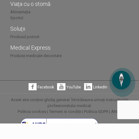
Viața cu o stomă
Alimentația
Sportul
Soluții
Produsul potrivit
Medical Express
Produse medicale decontate
Facebook
YouTube
LinkedIn
Acest site conține ghidaj general. Întotdeauna urmați instrucțiunile
profesionistului medical.
Politica cookies
|
Termeni si condiții
|
Politica GDPR
|
ANPC