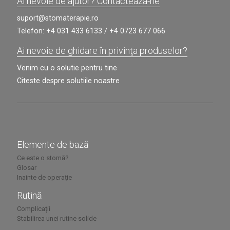
Ai nevoie de ajutor? Contacteaza-ne
suport@stomaterapie.ro
Telefon:
+4 031 433 6133
/
+4 0723 677 066
Ai nevoie de ghidare în privinţa produselor?
Venim cu o solutie pentru tine
Citeste despre solutiile noastre
Elemente de bază
Ce este o stomă?
Glosar
Inainte de operație
Rutină
Complicații
Stabilirea unei rutine solide