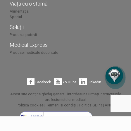
Viața cu o stomă
Alimentația
Sportul
Soluții
Produsul potrivit
Medical Express
Produse medicale decontate
Facebook
YouTube
LinkedIn
Acest site conține ghidaj general. Întotdeauna urmați instrucțiunile
profesionistului medical.
Politica cookies
|
Termeni si condiții
|
Politica GDPR
|
ANPC