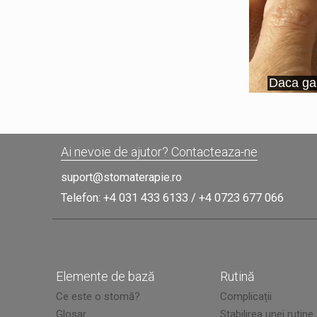
Ai nevoie de ajutor? Contacteaza-ne
suport@stomaterapie.ro
Telefon:
+4 031 433 6133
/
+4 0723 677 066
Elemente de bază
Rutină
Ce este o stomă?
Complicații
Glosar
Stabilirea unei rutine