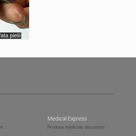
?
Medical Express
it
Produse medicale decontate