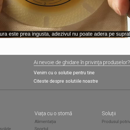
Ai nevoie de ghidare în privinţa produselor
Venim cu o solutie pentru tine
Citeste despre solutiile noastre
Viața cu o stomă
Soluții
Alimentația
Produsul potriv
 solide
Sportul