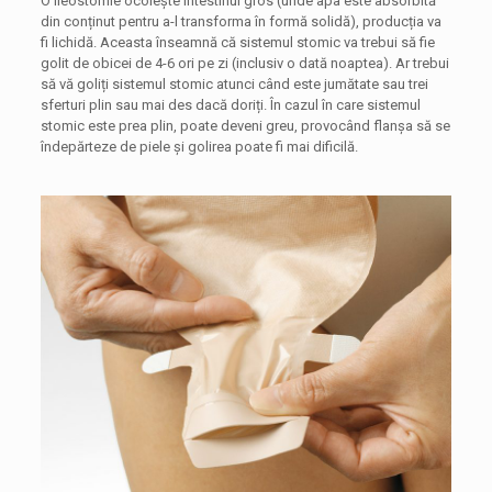
O ileostomie ocolește intestinul gros (unde apa este absorbită
din conținut pentru a-l transforma în formă solidă), producția va
fi lichidă. Aceasta înseamnă că sistemul stomic va trebui să fie
golit de obicei de 4-6 ori pe zi (inclusiv o dată noaptea). Ar trebui
să vă goliți sistemul stomic atunci când este jumătate sau trei
sferturi plin sau mai des dacă doriți. În cazul în care sistemul
stomic este prea plin, poate deveni greu, provocând flanșa să se
îndepărteze de piele și golirea poate fi mai dificilă.