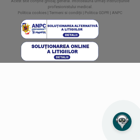
Acest site conține ghidaj general. Întotdeauna urmați instrucțiunile
profesionistului medical.
Politica cookies
|
Termeni si condiții
|
Politica GDPR
|
ANPC