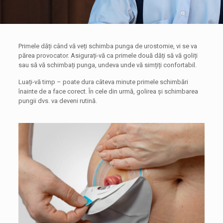
Primele dăți când vă veți schimba punga de urostomie, vi se va
părea provocator. Asigurați-vă ca primele două dăți să vă goliți
sau să vă schimbați punga, undeva unde vă simțiți confortabil.
Luați-vă timp – poate dura câteva minute primele schimbări
înainte de a face corect. În cele din urmă, golirea și schimbarea
pungii dvs. va deveni rutină.