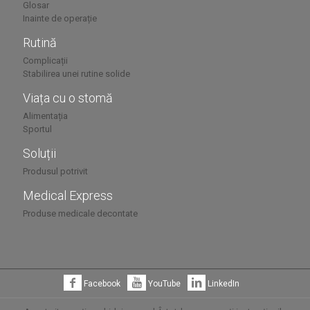
Glosar
Inainte de operație
Rutină
Complicații
Stabilirea unei rutine solide
Viața cu o stomă
Alimentația
Sportul
Soluții
Produsul potrivit
Medical Express
Produse medicale decontate
Facebook
YouTube
LinkedIn