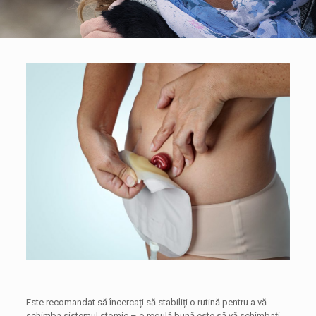
Este recomandat să încercați să stabiliți o rutină pentru a vă
schimba sistemul stomic – o regulă bună este să vă schimbați