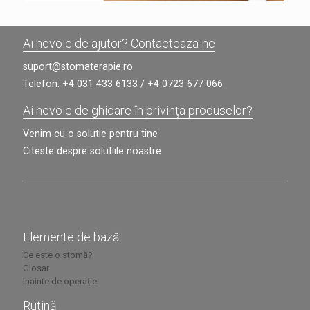
Ai nevoie de ajutor? Contacteaza-ne
suport@stomaterapie.ro
Telefon:
+4 031 433 6133
/
+4 0723 677 066
Ai nevoie de ghidare în privinţa produselor?
Venim cu o solutie pentru tine
Citeste despre solutiile noastre
Elemente de bază
Ce este o stomă?
Glosar
Inainte de operație
Rutină