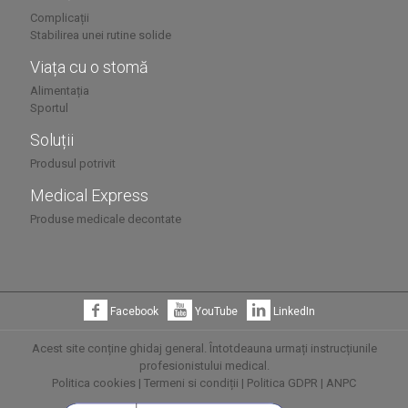
Complicații
Stabilirea unei rutine solide
Viața cu o stomă
Alimentația
Sportul
Soluții
Produsul potrivit
Medical Express
Produse medicale decontate
Facebook
YouTube
LinkedIn
Acest site conține ghidaj general. Întotdeauna urmați instrucțiunile
profesionistului medical.
Politica cookies
|
Termeni si condiții
|
Politica GDPR
|
ANPC