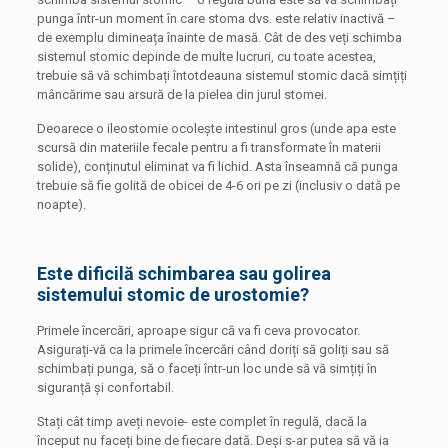
punga într-un moment în care stoma dvs. este relativ inactivă –
de exemplu dimineața înainte de masă. Cât de des veți schimba
sistemul stomic depinde de multe lucruri, cu toate acestea,
trebuie să vă schimbați întotdeauna sistemul stomic dacă simțiți
mâncărime sau arsură de la pielea din jurul stomei.
Deoarece o ileostomie ocolește intestinul gros (unde apa este
scursă din materiile fecale pentru a fi transformate în materii
solide), conținutul eliminat va fi lichid. Asta înseamnă că punga
trebuie să fie golită de obicei de 4-6 ori pe zi (inclusiv o dată pe
noapte).
Este dificilă schimbarea sau golirea
sistemului stomic de urostomie?
Primele încercări, aproape sigur că va fi ceva provocator.
Asigurați-vă ca la primele încercări când doriți să goliți sau să
schimbați punga, să o faceți într-un loc unde să vă simțiți în
siguranță și confortabil.
Stați cât timp aveți nevoie- este complet în regulă, dacă la
început nu faceți bine de fiecare dată. Deși s-ar putea să vă ia